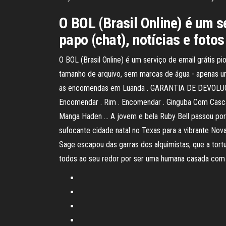
O BOL (Brasil Online) é um se
papo (chat), notícias e foto
O BOL (Brasil Online) é um serviço de email grátis pi
tamanho de arquivo, sem marcas de água - apenas um 
as encomendas em Luanda . GARANTIA DE DEVOLUÇÃO D
Encomendar . Rim . Encomendar . Ginguba Com Casca
Manga Haden … A jovem e bela Ruby Bell passou por s
sufocante cidade natal no Texas para a vibrante No
Sage escapou das garras dos alquimistas, que a tortu
todos ao seu redor por ser uma humana casada com u