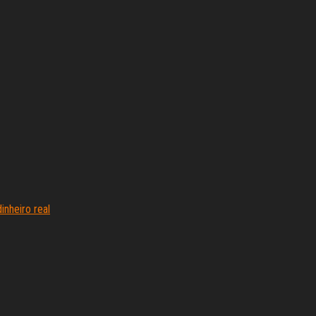
inheiro real