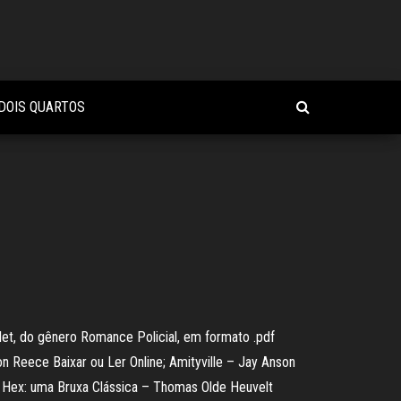
 DOIS QUARTOS
rlet, do gênero Romance Policial, em formato .pdf
on Reece Baixar ou Ler Online; Amityville – Jay Anson
e; Hex: uma Bruxa Clássica – Thomas Olde Heuvelt