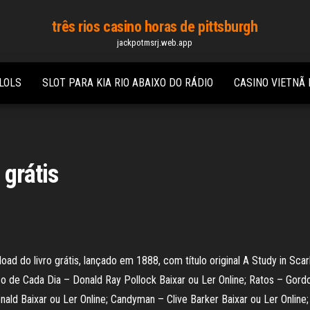
três rios casino horas de pittsburgh
jackpotmsrj.web.app
LLOLS
SLOT PARA KIA RIO ABAIXO DO RÁDIO
CASINO VIETNÃ
 grátis
d do livro grátis, lançado em 1888, com título original A Study in Sca
sso de Cada Dia – Donald Ray Pollock Baixar ou Ler Online; Ratos – Gord
ald Baixar ou Ler Online; Candyman – Clive Barker Baixar ou Ler Onlin