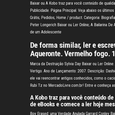
Baixar ou A Kobo traz para você conteúdo de qualida
Publicidade. Página Principal. Veja abaixo os último
Grátis; Pedidos; Home / product. Categoria: Biograf
Peter Longerich Baixar ou Ler Online; A Bailarina De 
de um Adolescente
De forma similar, ler e escre
Aqueronte. Vermelho fogo. 1
Marca da Destruição Sylvia Day Baixar ou Ler Online.
Vertigo. Ano de Lançamento: 2007. Descrição: Dashiel
ele vai reencontrar antigos conhecidos, como o caci
Rubi Tz no MercadoLivre.com.br! Entre e conheça as 
A Kobo traz para você conteúdo de q
de eBooks e comece a ler hoje me
Boy Erased: uma Verdade Anulada Garrard Conley Baixa