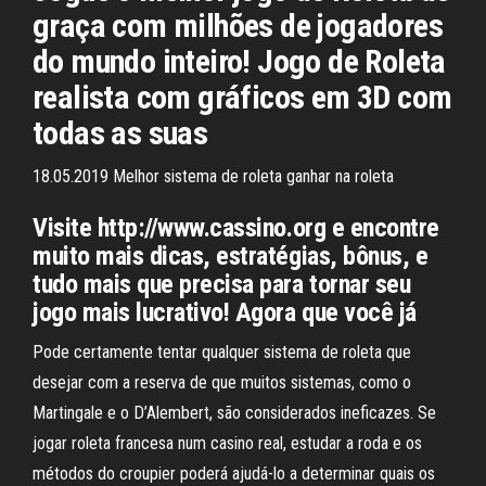
graça com milhões de jogadores
do mundo inteiro! Jogo de Roleta
realista com gráficos em 3D com
todas as suas
18.05.2019 Melhor sistema de roleta ganhar na roleta
Visite http://www.cassino.org e encontre
muito mais dicas, estratégias, bônus, e
tudo mais que precisa para tornar seu
jogo mais lucrativo! Agora que você já
Pode certamente tentar qualquer sistema de roleta que
desejar com a reserva de que muitos sistemas, como o
Martingale e o D’Alembert, são considerados ineficazes. Se
jogar roleta francesa num casino real, estudar a roda e os
métodos do croupier poderá ajudá-lo a determinar quais os