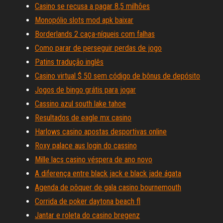
Casino se recusa a pagar 8,5 milhões
Monopólio slots mod apk baixar
Borderlands 2 caça-níqueis com falhas
Como parar de perseguir perdas de jogo
Patins tradução inglês
Casino virtual $ 50 sem código de bônus de depósito
Jogos de bingo grátis para jogar
Cassino azul south lake tahoe
Resultados de eagle mx casino
Harlows casino apostas desportivas online
Roxy palace aus login do cassino
Mille lacs casino véspera de ano novo
A diferença entre black jack e black jade ágata
Agenda de pôquer de gala casino bournemouth
Corrida de poker daytona beach fl
Jantar e roleta do casino bregenz