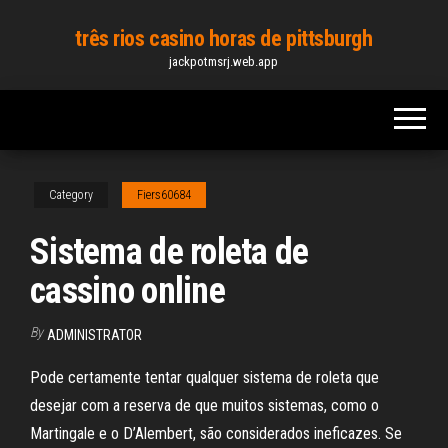
Skip
três rios casino horas de pittsburgh
to
jackpotmsrj.web.app
the
content
Category
Fiers60684
Sistema de roleta de
cassino online
By
ADMINISTRATOR
Pode certamente tentar qualquer sistema de roleta que
desejar com a reserva de que muitos sistemas, como o
Martingale e o D’Alembert, são considerados ineficazes. Se